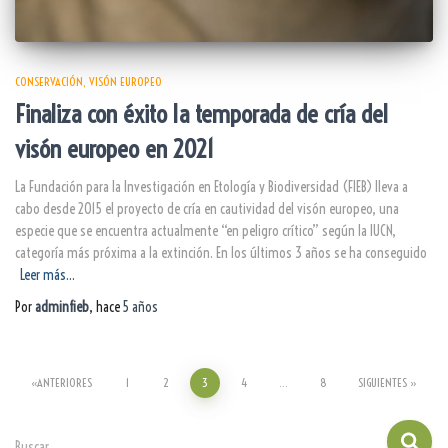
CONSERVACIÓN
VISÓN EUROPEO
Finaliza con éxito la temporada de cría del
visón europeo en 2021
La Fundación para la Investigación en Etología y Biodiversidad (FIEB) lleva a
cabo desde 2015 el proyecto de cría en cautividad del visón europeo, una
especie que se encuentra actualmente “en peligro crítico” según la IUCN,
categoría más próxima a la extinción. En los últimos 3 años se ha conseguido
Leer más…
Por
adminfieb
, hace
5 años
ANTERIORES
1
2
3
4
…
8
SIGUIENTES
Buscar …