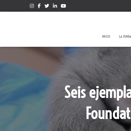
INICIO
LA FUND
Seis ejempl
Foundati