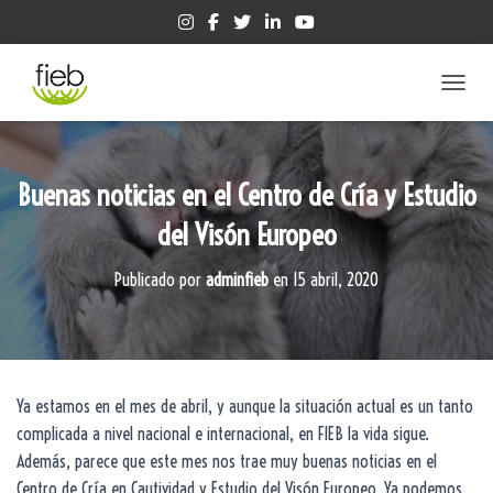
CAMBIA
Buenas noticias en el Centro de Cría y Estudio
del Visón Europeo
Publicado por
adminfieb
en
15 abril, 2020
Ya estamos en el mes de abril, y aunque la situación actual es un tanto
complicada a nivel nacional e internacional, en FIEB la vida sigue.
Además, parece que este mes nos trae muy buenas noticias en el
Centro de Cría en Cautividad y Estudio del Visón Europeo. Ya podemos