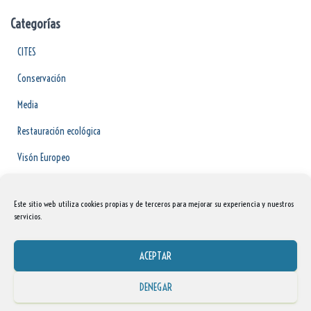
Categorías
CITES
Conservación
Media
Restauración ecológica
Visón Europeo
Voluntariado
Este sitio web utiliza cookies propias y de terceros para mejorar su experiencia y nuestros
servicios.
ACEPTAR
DENEGAR
Hestia | Desarrollado por
ThemeIsle