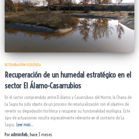
RESTAURACIÓN ECOLÓGICA
Recuperación de un humedal estratégico en el
sector El Álamo-Casarrubios
En el sector comprendido entre El Álamo y Casarrubios del Monte, la Charca de
La Sagra ha sido objeto de un proceso de renaturalización con el objetivo de
revertir su degradación histórica y recuperar su funcionalidad ecológica. Este
tipo de actuaciones resulta especialmente relevante en el contexto de La
Sagra,
Leer más…
Por
adminfieb
, hace
3 meses