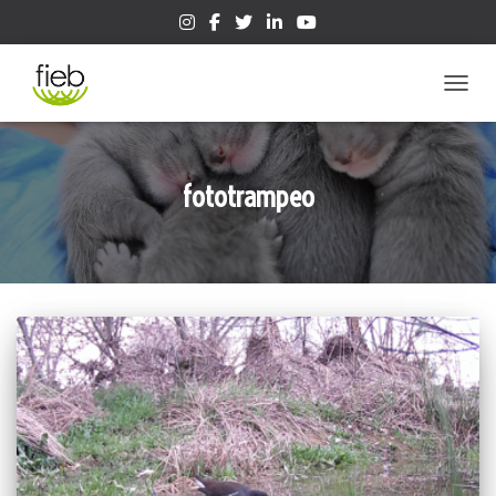
CAMBIA
fototrampeo